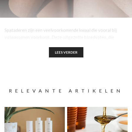
Spataderen zijn een veelvoorkomende kwaal die vooral bij
volwassenen voorkomt. Deze uitgezette bloedvaten, die
vooral op de benen zichtbaar zijn, kunnen variëren van kleine,
subtiele adertjes tot opvallende, gezwollen blauwe of paarse
LEES VERDER
aders. Hoewel spataderen vaak als een cosmetisch probleem
worden gezien, kunnen ze ook ongemakken en soms zelfs
medische klachten veroorzaken. In deze blog lees je alles over
de oorzaken en opties voor
spataderen behandelen
.
RELEVANTE ARTIKELEN