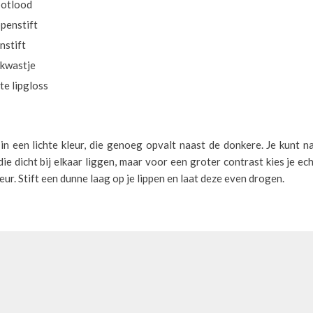
potlood
penstift
nstift
 kwastje
e lipgloss
n in een lichte kleur, die genoeg opvalt naast de donkere. Je kunt na
die dicht bij elkaar liggen, maar voor een groter contrast kies je ech
eur. Stift een dunne laag op je lippen en laat deze even drogen.