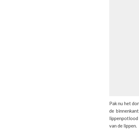
Pak nu het don
de binnenkant
lippenpotlood 
van de lippen.