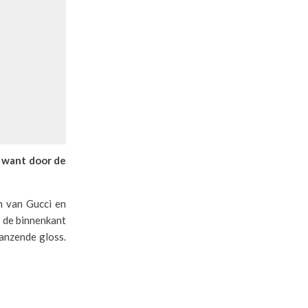
, want door de
n van Gucci en
n de binnenkant
lanzende gloss.