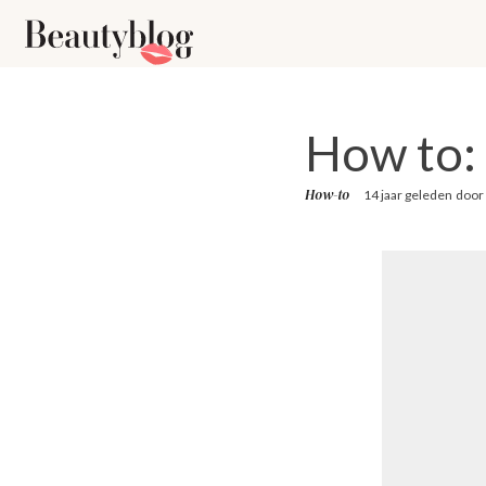
How to: 
How-to
14 jaar geleden
door