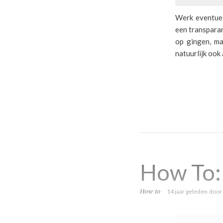
Werk eventuel
een transparan
op gingen, ma
natuurlijk ook 
How To: 
How-to
14 jaar geleden
door