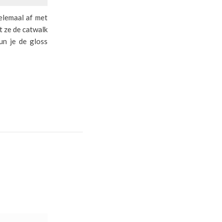
elemaal af met
t ze de catwalk
un je de gloss