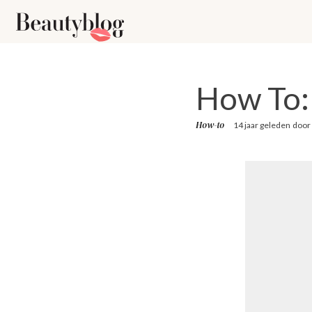
How To: 
How-to
14 jaar geleden
door