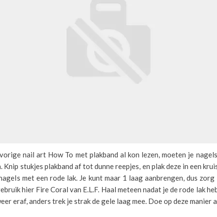
 vorige nail art How To met plakband al kon lezen, moeten je nagel
. Knip stukjes plakband af tot dunne reepjes, en plak deze in een krui
nagels met een rode lak. Je kunt maar 1 laag aanbrengen, dus zorg
gebruik hier Fire Coral van E.L.F. Haal meteen nadat je de rode lak h
eer eraf, anders trek je strak de gele laag mee. Doe op deze manier al