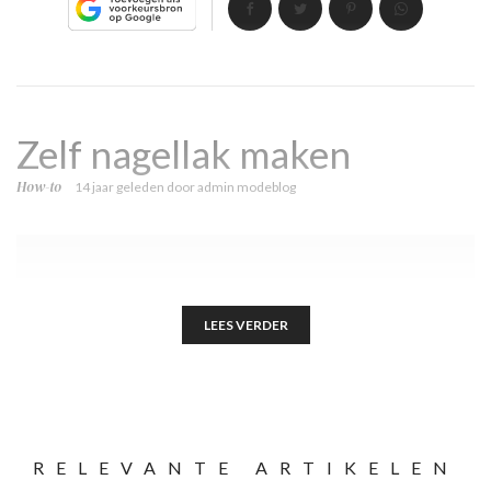
Zelf nagellak maken
How-to
14 jaar geleden
door
admin modeblog
LEES VERDER
RELEVANTE ARTIKELEN