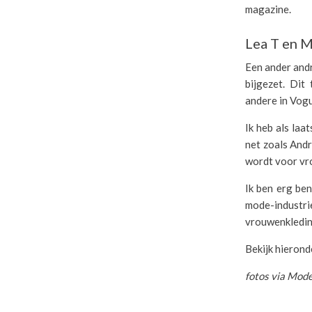
magazine.
Lea T en 
Een ander andr
bijgezet. Dit
andere in Vogu
Ik heb als la
net zoals Andr
wordt voor vr
Ik ben erg be
mode-industri
vrouwenkledin
Bekijk hierond
fotos via Mode