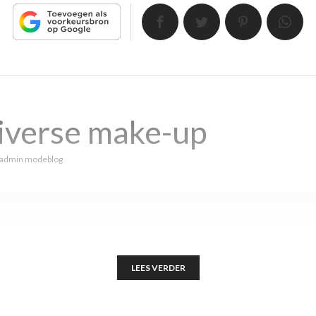
iverse make-up
admin modeblog
LEES VERDER