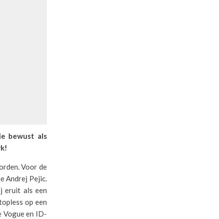
ie bewust als
k!
orden. Voor de
e Andrej Pejic.
j eruit als een
 topless op een
de Vogue en ID-