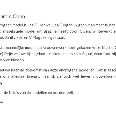
Martin Cohn
ogeen model is Lea T. Hoewel Lea T eigenlijk geen man meer is, heb 
 transseksuele model uit Brazilië heeft voor Givenchy gewerkt 
e, Vanity Fair en V Magazine gestaan.
atste mannelijke model dat vrouwenwerk doet gekozen voor Martin C
ej Pejic vrouwelijke gelaatstrekken en een rank figuur, waardoor h
ouwen klussen.
nieuwd naar de toekomst van deze androgene modellen. Het is fasc
e ons allemaal brengt, maar ik zie toch wel liever vrouwelijke 
g.
er de foto’s van de modellen en oordeel zelf.
ls