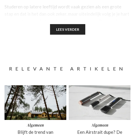
Studeren op latere leeftijd wordt vaak gezien als een grote
stap en dat is het dan ook zeker, maar uiteindelijk volg je je hart
en ga je doen wat je leuk vind. Dit is erg belangrijk, maar je
moet hierdoor wel goed over je keuze nadenken. Er zitten dan
LEES VERDER
ook een aantal risico’s aan omscholing op latere leeftijd. In dit
artikel zullen we een aantal van deze risico’s behandelen.
RELEVANTE ARTIKELEN
Algemeen
Algemeen
Blijft de trend van
Een Airstrait dupe? De