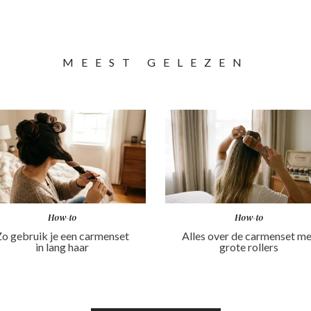
MEEST GELEZEN
How-to
How-to
o gebruik je een carmenset
Alles over de carmenset m
in lang haar
grote rollers