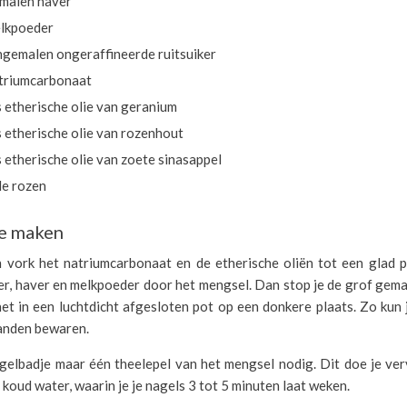
malen haver
lkpoeder
ngemalen ongeraffineerde ruitsuiker
triumcarbonaat
 etherische olie van geranium
 etherische olie van rozenhout
 etherische olie van zoete sinasappel
e rozen
e maken
vork het natriumcarbonaat en de etherische oliën tot een glad 
ker, haver en melkpoeder door het mengsel. Dan stop je de grof gema
et in een luchtdicht afgesloten pot op een donkere plaats. Zo kun
anden bewaren.
agelbadje maar één theelepel van het mengsel nodig. Dit doe je ver
koud water, waarin je je nagels 3 tot 5 minuten laat weken.