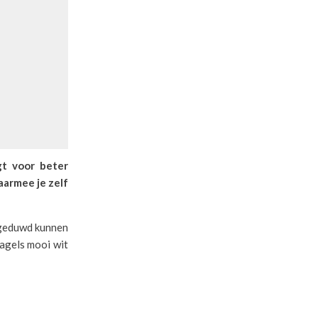
gt voor beter
aarmee je zelf
ggeduwd kunnen
agels mooi wit