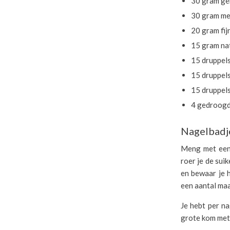
30 gram ge
30 gram me
20 gram fij
15 gram na
15 druppels
15 druppels
15 druppels
4 gedroogd
Nagelbadj
Meng met een 
roer je de sui
en bewaar je h
een aantal ma
Je hebt per n
grote kom met 