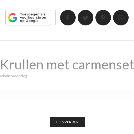
 Krullen met carmense
admin modeblog
LEES VERDER