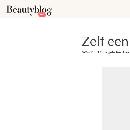
Zelf ee
How-to
14 jaar geleden
door