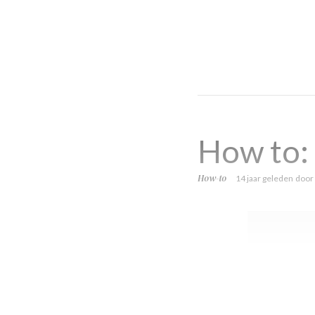
How to:
How-to
14 jaar geleden
door