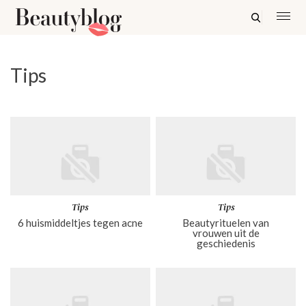
Tips
Tips
Tips
6 huismiddeltjes tegen acne
Beautyrituelen van
vrouwen uit de
geschiedenis