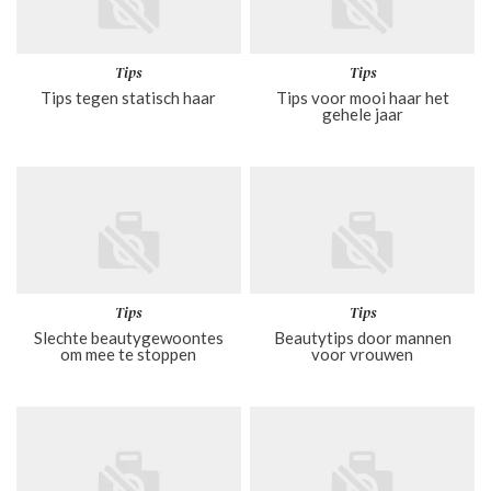
Tips
Tips
Tips tegen statisch haar
Tips voor mooi haar het
gehele jaar
Tips
Tips
Slechte beautygewoontes
Beautytips door mannen
om mee te stoppen
voor vrouwen