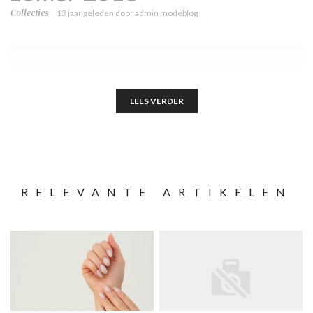
Collecties
13 jaar geleden
door
admin modeblog
LEES VERDER
RELEVANTE ARTIKELEN