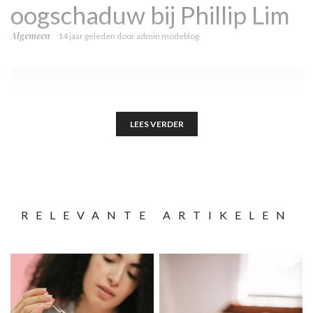
oogschaduw bij Phillip Lim
Algemeen
14 jaar geleden
door
admin modeblog
LEES VERDER
RELEVANTE ARTIKELEN