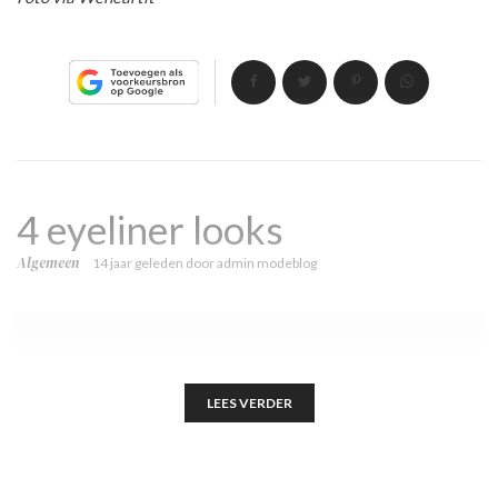
4 eyeliner looks
Algemeen
14 jaar geleden
door
admin modeblog
LEES VERDER