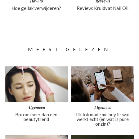
How-to
Reviews
Hoe gellak verwijderen?
Review: Kruidvat Nail Oil
MEEST GELEZEN
Algemeen
Algemeen
Botox: meer dan een
TikTok made me buy it: wat
beautytrend
werkt écht (en wat is pure
onzin)?