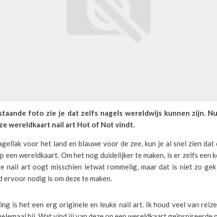
aande foto zie je dat zelfs nagels wereldwijs kunnen zijn. Nu
eze wereldkaart nail art Hot of Not vindt.
ellak voor het land en blauwe voor de zee, kun je al snel zien dat d
p een wereldkaart. Om het nog duidelijker te maken, is er zelfs een
e nail art oogt misschien ietwat rommelig, maar dat is niet zo gek
 ervoor nodig is om deze te maken.
ng is het een erg originele en leuke nail art. Ik houd veel van reiz
helemaal bij. Wat vind jij van deze op een wereldkaart geïnspireerde n