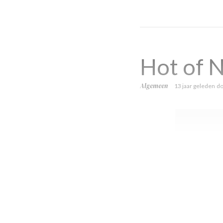
Hot of N
Algemeen
13 jaar geleden
d