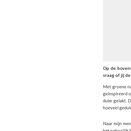
Op de bovenst
vraag of jij d
Met groene nag
geïnspireerd o
duim gelakt. D
hoeveel geduld
Naar mijn meni
het natuurlijk 