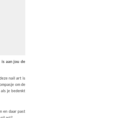
 is aan jou de
eze nail art is
 kompasje om de
 als je bedenkt
en en daar past
ail art?