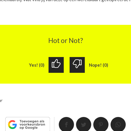
Hot or Not?
Yes! (0)
Nope! (0)
ur