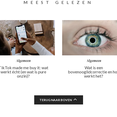
MEEST GELEZEN
Algemeen
Algemeen
TikTok made me buy it: wat
Wat is een
werkt écht (en wat is pure
bovenooglidcorrectie en h
onzin)?
werkt het?
TERUG NAAR BOVEN