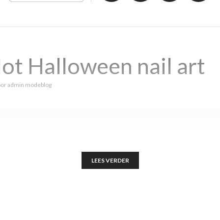
ot Halloween nail art
oor
admin modeblog
LEES VERDER