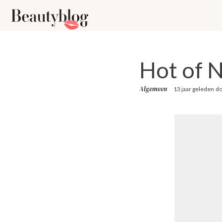
Hot of N
Algemeen
13 jaar geleden
d