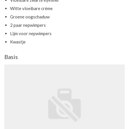
Vloeibare zwarte eyeliner
Witte vloeibare crème
Groene oogschaduw
2 paar nepwimpers
Lijm voor nepwimpers
Kwastje
Basis