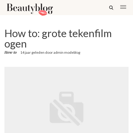
How to: grote tekenfilm
ogen
How-to
14 jaar geleden
door
admin modeblog