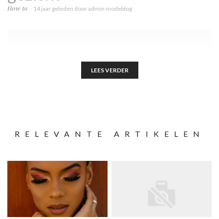
How-to
14 jaar geleden
door
admin modeblog
LEES VERDER
RELEVANTE ARTIKELEN