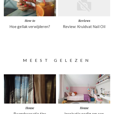
How-to
Reviews
Hoe gellak verwijderen?
Review: Kruidvat Nail Oil
MEEST GELEZEN
House
House
Raamdecoratie tips
Inspiratie nodig om een