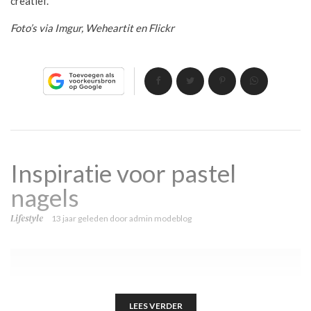
creatief.
Foto’s via Imgur, Weheartit en Flickr
Inspiratie voor pastel
nagels
Lifestyle
13 jaar geleden
door
admin modeblog
LEES VERDER