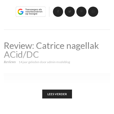
Review: Catrice nagellak
ACid/DC
Reviews
14 jaar geleden
door
admin modeblog
LEES VERDER