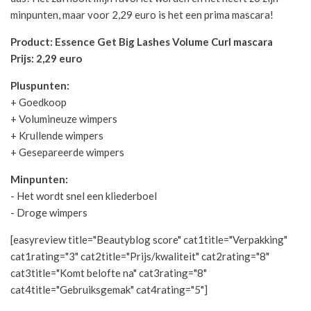
minpunten, maar voor 2,29 euro is het een prima mascara!
Product: Essence Get Big Lashes Volume Curl mascara
Prijs: 2,29 euro
Pluspunten:
+ Goedkoop
+ Volumineuze wimpers
+ Krullende wimpers
+ Gesepareerde wimpers
Minpunten:
- Het wordt snel een kliederboel
- Droge wimpers
[easyreview title="Beautyblog score" cat1title="Verpakking"
cat1rating="3" cat2title="Prijs/kwaliteit" cat2rating="8"
cat3title="Komt belofte na" cat3rating="8"
cat4title="Gebruiksgemak" cat4rating="5"]