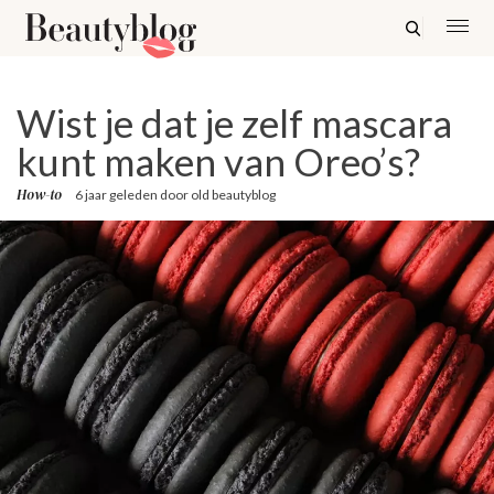
Wist je dat je zelf mascara
kunt maken van Oreo’s?
How-to
6 jaar geleden
door
old beautyblog