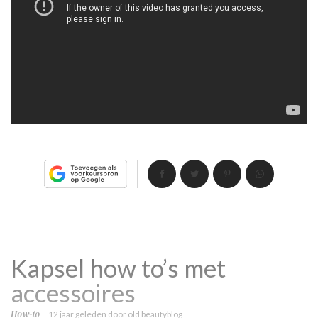
Kapsel how to’s met
accessoires
How-to
12 jaar geleden
door
old beautyblog