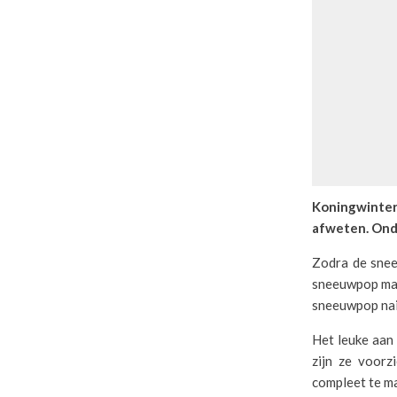
Koningwinter
afweten. Onda
Zodra de sneeu
sneeuwpop make
sneeuwpop nail
Het leuke aan 
zijn ze voor
compleet te m