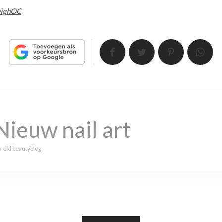
eighOC
ieuw nail art
r
old beautyblog