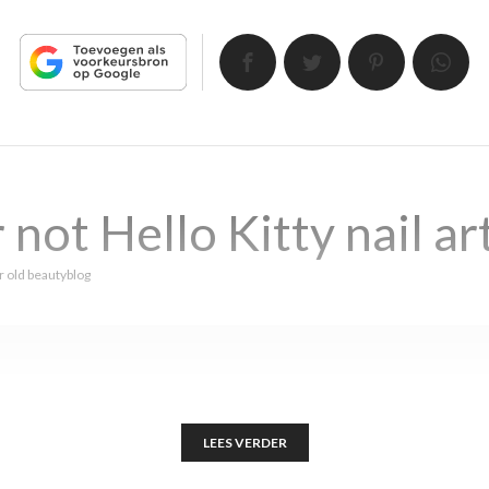
r not Hello Kitty nail ar
r
old beautyblog
LEES VERDER