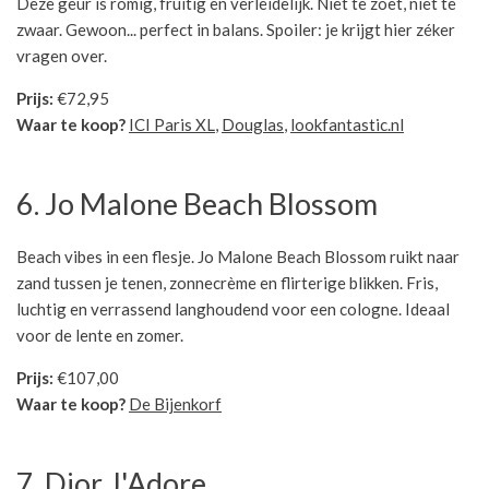
Deze geur is romig, fruitig en verleidelijk. Niet te zoet, niet te
zwaar. Gewoon... perfect in balans. Spoiler: je krijgt hier zéker
vragen over.
Prijs:
€72,95
Waar te koop?
ICI Paris XL
,
Douglas
,
lookfantastic.nl
6. Jo Malone Beach Blossom
Beach vibes in een flesje. Jo Malone Beach Blossom ruikt naar
zand tussen je tenen, zonnecrème en flirterige blikken. Fris,
luchtig en verrassend langhoudend voor een cologne. Ideaal
voor de lente en zomer.
Prijs:
€107,00
Waar te koop?
De Bijenkorf
7. Dior J'Adore