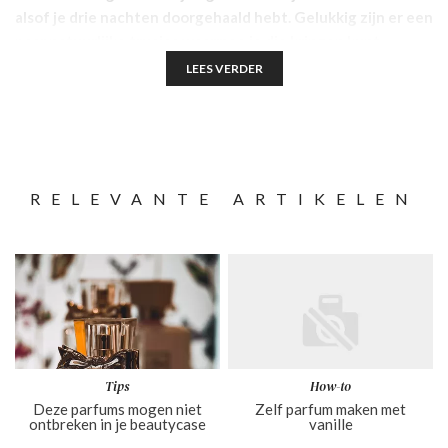
alsof je drie nachten doorgehaald hebt. Gelukkig zijn er een
paar natuurlijke trucjes waarmee je die kringen kunt
verminderen (of zelfs voorkomen!). En nee, daar hoef je
LEES VERDER
geen hele skincare-routine van 14 stappen voor te volgen.
Laten we het lekker natuurlijk houden!
RELEVANTE ARTIKELEN
Tips
How-to
Deze parfums mogen niet
Zelf parfum maken met
ontbreken in je beautycase
vanille