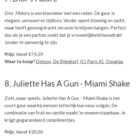
Dior J'Adore is een klassieker met een reden. De geur is
elegant, sensueel en tijdloos. Verder opent bloemig en zacht,
maar heeft genoeg kracht om uren te blijven hangen. Perfect
dus als je een parfum zoekt dat je vrouwelijkheid benadrukt
zonder té aanwezig te zijn.
Prijs:
Vanaf €74,59
Waar te koop?
Deloox
,
De Bijenkorf
,
ICI Paris XL
,
Douglas
8. Juliette Has A Gun - Miami Shake
Zoet, maar speels: Juliette Has A Gun - Miami Shake is het
soort geur waarbij mensen letterlijk hun neus volgen. De
combinatie van fruit en vanille maakt 'm onweerstaanbaar. Je
krijgt gegarandeerd complimentjes.
Prijs:
Vanaf €30,00