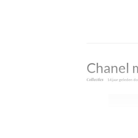
Chanel m
Collecties
14 jaar geleden
do