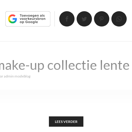
ake-up collectie lent
or
admin modeblog
LEES VERDER