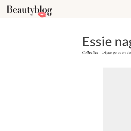
Essie na
Collecties
14 jaar geleden
do