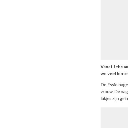
Vanaf februar
we veel lent
De Essie nage
vrouw. De nage
lakjes zijn ge