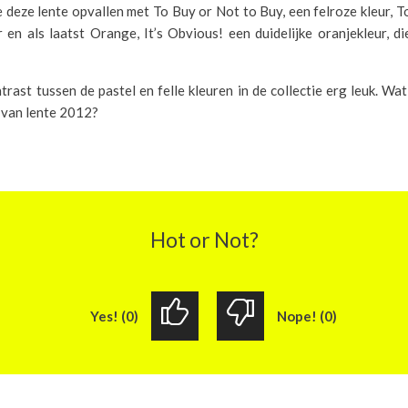
je deze lente opvallen met To Buy or Not to Buy, een felroze kleur, T
 en als laatst Orange, It’s Obvious! een duidelijke oranjekleur, 
trast tussen de pastel en felle kleuren in de collectie erg leuk. Wat 
 van lente 2012?
Hot or Not?
Yes! (0)
Nope! (0)