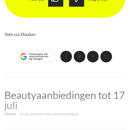
Foto via Douban
Beautyaanbiedingen tot 17
juli
Nieuws
15 jaar geleden
door
admin modeblog