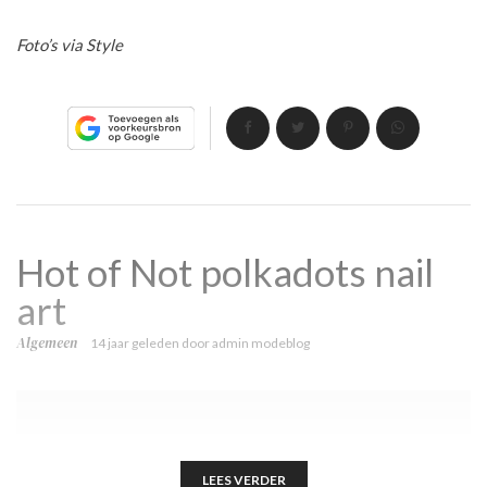
Foto’s via Style
Hot of Not polkadots nail
art
Algemeen
14 jaar geleden
door
admin modeblog
LEES VERDER