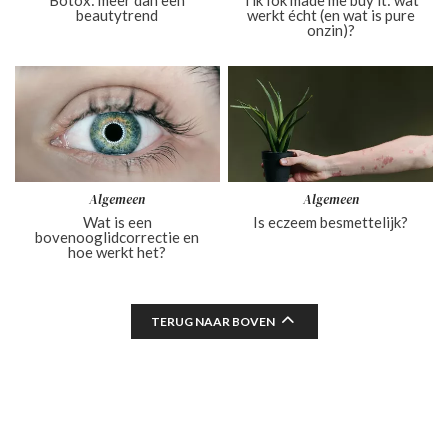
Botox: meer dan een
TikTok made me buy it: wat
beautytrend
werkt écht (en wat is pure
onzin)?
Algemeen
Algemeen
Wat is een
Is eczeem besmettelijk?
bovenooglidcorrectie en
hoe werkt het?
TERUG NAAR BOVEN